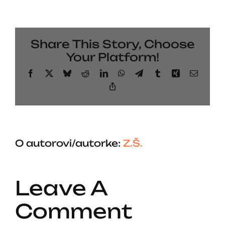
Share This Story, Choose
Your Platform!
Facebook
X
Bluesky
Reddit
LinkedIn
WhatsApp
Telegram
Tumblr
Xing
Email
Copy
Link
O autorovi/autorke:
Z.Š.
Leave A
Comment