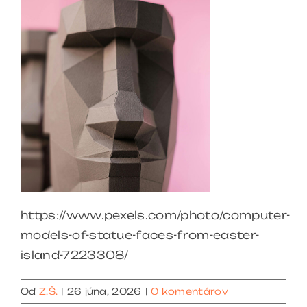
https://www.pexels.com/photo/computer-
models-of-statue-faces-from-easter-
island-7223308/
Od
Z.Š.
|
26 júna, 2026
|
0 komentárov