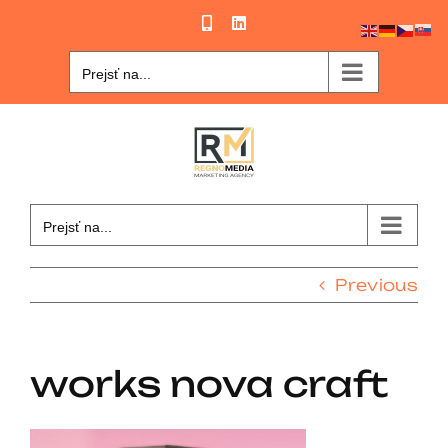
Skip
Phone
LinkedIn
to
content
Prejsť na...
Prejsť na...
Previous
works nova craft