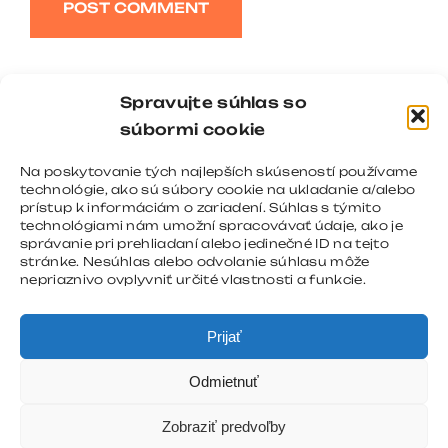
Alternative:
Spravujte súhlas so
súbormi cookie
Na poskytovanie tých najlepších skúseností používame
technológie, ako sú súbory cookie na ukladanie a/alebo
prístup k informáciám o zariadení. Súhlas s týmito
technológiami nám umožní spracovávať údaje, ako je
správanie pri prehliadaní alebo jedinečné ID na tejto
stránke. Nesúhlas alebo odvolanie súhlasu môže
nepriaznivo ovplyvniť určité vlastnosti a funkcie.
Prijať
Odmietnuť
Zobraziť predvoľby
Copyright 2008 - 2026 |
REGNOMEDIA
| All Rights