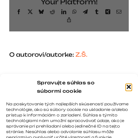
Your Platform!
Facebook
X
Bluesky
Reddit
LinkedIn
WhatsApp
Telegram
Tumblr
Xing
Email
Copy
Link
O autorovi/autorke:
Z.Š.
Spravujte súhlas so
súbormi cookie
Na poskytovanie tých najlepších skúseností používame
technológie, ako sú súbory cookie na ukladanie a/alebo
prístup k informáciám o zariadení. Súhlas s týmito
technológiami nám umožní spracovávať údaje, ako je
správanie pri prehliadaní alebo jedinečné ID na tejto
stránke. Nesúhlas alebo odvolanie súhlasu môže
nepriaznivo ovplyvniť určité vlastnosti a funkcie.