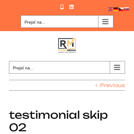
Skip
Phone
LinkedIn
to
content
Prejsť na...
Prejsť na...
Previous
testimonial skip
02