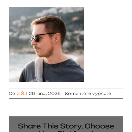
na
Od
Z.Š.
|
26 júna, 2026
|
Komentáre vypnuté
testimon
skip
02
Share This Story, Choose