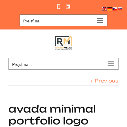
Skip
Phone
LinkedIn
to
content
Prejsť na...
Prejsť na...
Previous
avada minimal
portfolio logo