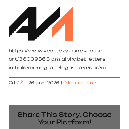
https://www.vecteezy.com/vector-
art/36039863-am-alphabet-letters-
initials-monogram-logo-ma-a-and-m
Od
Z.Š.
|
26 júna, 2026
|
0 komentárov
Share This Story, Choose
Your Platform!