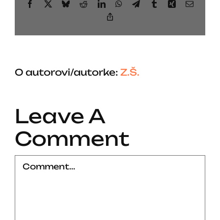
Facebook
X
Bluesky
Reddit
LinkedIn
WhatsApp
Telegram
Tumblr
Xing
Email
Copy
Link
O autorovi/autorke:
Z.Š.
Leave A
Comment
Comment