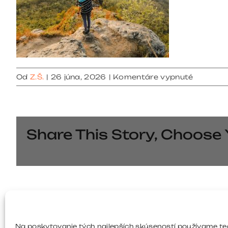
na
Od
Z.Š.
|
26 júna, 2026
|
Komentáre vypnuté
services
04
Share This Story, Choose 
O autorovi/autorke:
Z.Š.
Na poskytovanie tých najlepších skúseností používame te