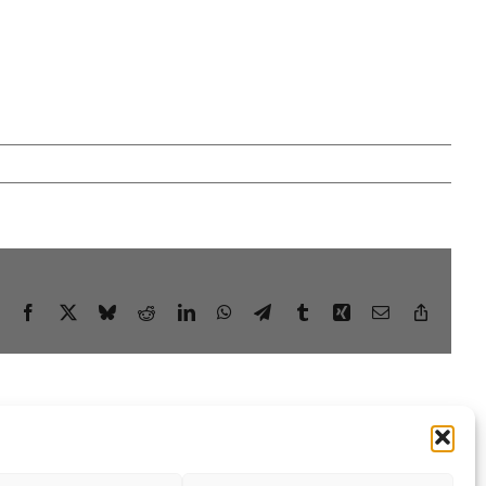
Facebook
X
Bluesky
Reddit
LinkedIn
WhatsApp
Telegram
Tumblr
Xing
Email
Copy
Link