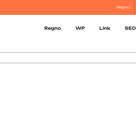
Regno
Regno
WP
Link
SEO