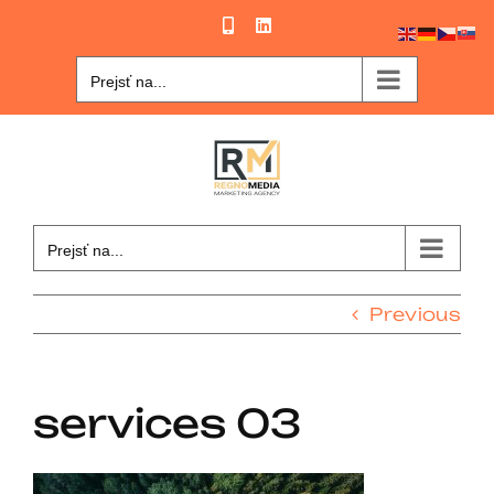
Skip
Phone
LinkedIn
to
content
Prejsť na...
Prejsť na...
Previous
services 03