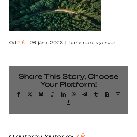
na
Od
Z.Š.
|
26 júna, 2026
|
Komentáre vypnuté
services
03
Share This Story, Choose
Your Platform!
Facebook
X
Bluesky
Reddit
LinkedIn
WhatsApp
Telegram
Tumblr
Xing
Email
Copy
Link
O autorovi/autorke:
Z.Š.