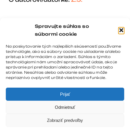
Spravujte súhlas so
súbormi cookie
Na poskytovanie tých najlepších skúseností používame
technológie, ako sú súbory cookie na ukladanie a/alebo
prístup k informáciám o zariadení. Súhlas s týmito
technológiami nám umožní spracovávať údaje, ako je
správanie pri prehliadaní alebo jedinečné ID na tejto
stránke. Nesúhlas alebo odvolanie súhlasu môže
nepriaznivo ovplyvniť určité vlastnosti a funkcie.
Prijať
Odmietnuť
Zobraziť predvoľby
Copyright 2008 - 2026 |
REGNOMEDIA
| All Rights
Reserved |