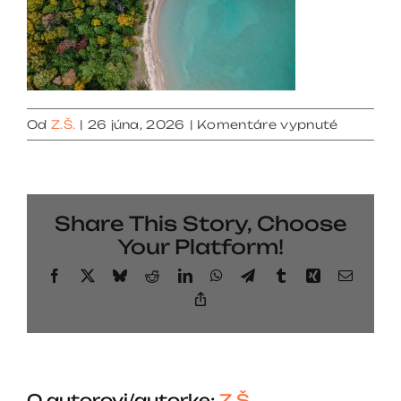
na
Od
Z.Š.
|
26 júna, 2026
|
Komentáre vypnuté
services
02
Share This Story, Choose
Your Platform!
Facebook
X
Bluesky
Reddit
LinkedIn
WhatsApp
Telegram
Tumblr
Xing
Email
Copy
Link
O autorovi/autorke:
Z.Š.