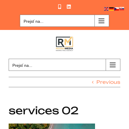
Skip
Phone
LinkedIn
to
content
Prejsť na...
Prejsť na...
Previous
services 02