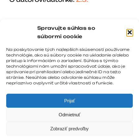
Spravujte súhlas so
súbormi cookie
Na poskytovanie tých najlepších skúseností používame
technológie, ako sú súbory cookie na ukladanie a/alebo
prístup k informáciám o zariadení. Súhlas s týmito
technológiami nám umožní spracovávať údaje, ako je
správanie pri prehliadaní alebo jedinečné ID na tejto
stránke. Nesúhlas alebo odvolanie súhlasu môže
nepriaznivo ovplyvniť určité vlastnosti a funkcie.
Prijať
Odmietnuť
Zobraziť predvoľby
Copyright 2008 - 2026 |
REGNOMEDIA
| All Rights
Reserved |