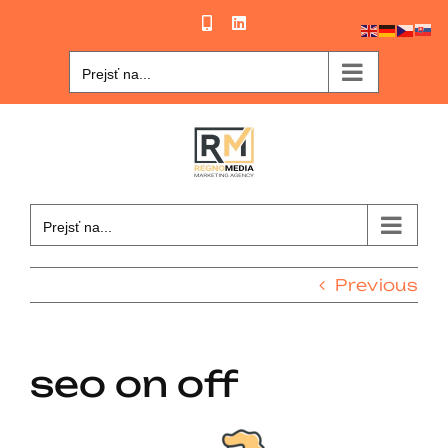
Skip
Phone
LinkedIn
to
content
Prejsť na...
Prejsť na...
Previous
seo on off