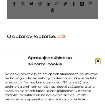
Facebook
X
Bluesky
Reddit
LinkedIn
WhatsApp
Telegram
Tumblr
Xing
Email
Copy
Link
O autorovi/autorke:
Z.Š.
Spravujte súhlas so
súbormi cookie
Na poskytovanie tých najlepších skúseností používame
technológie, ako sú súbory cookie na ukladanie a/alebo
prístup k informáciám o zariadení. Súhlas s týmito
technológiami nám umožní spracovávať údaje, ako je
správanie pri prehliadaní alebo jedinečné ID na tejto
stránke. Nesúhlas alebo odvolanie súhlasu môže
nepriaznivo ovplyvniť určité vlastnosti a funkcie.