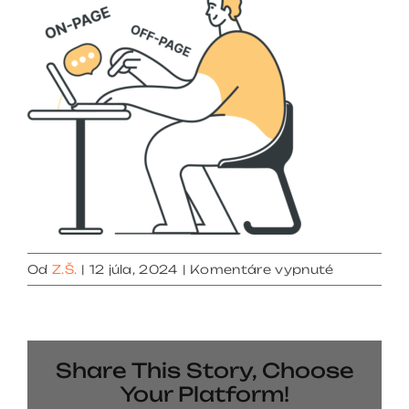
na
Od
Z.Š.
|
12 júla, 2024
|
Komentáre vypnuté
seo
on
off
Share This Story, Choose
Your Platform!