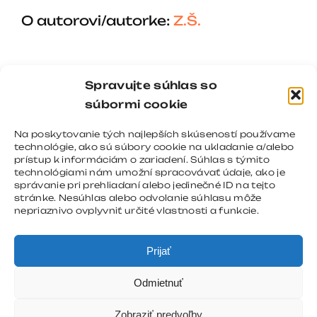
O autorovi/autorke:
Z.Š.
Spravujte súhlas so
súbormi cookie
Na poskytovanie tých najlepších skúseností používame
technológie, ako sú súbory cookie na ukladanie a/alebo
prístup k informáciám o zariadení. Súhlas s týmito
technológiami nám umožní spracovávať údaje, ako je
správanie pri prehliadaní alebo jedinečné ID na tejto
stránke. Nesúhlas alebo odvolanie súhlasu môže
nepriaznivo ovplyvniť určité vlastnosti a funkcie.
Prijať
Odmietnuť
Zobraziť predvoľby
Copyright 2008 - 2026 |
REGNOMEDIA
| All Rights