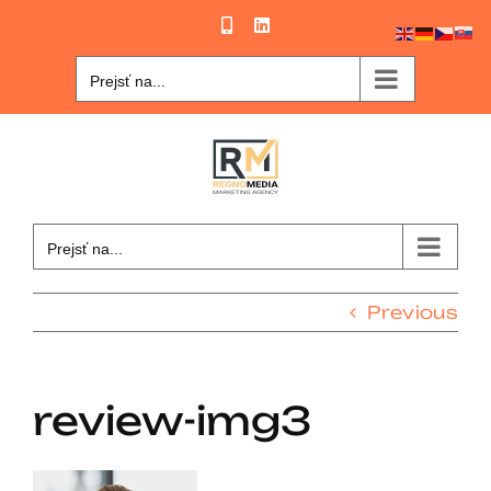
Skip
Phone
LinkedIn
to
content
Prejsť na...
Prejsť na...
Previous
review-img3