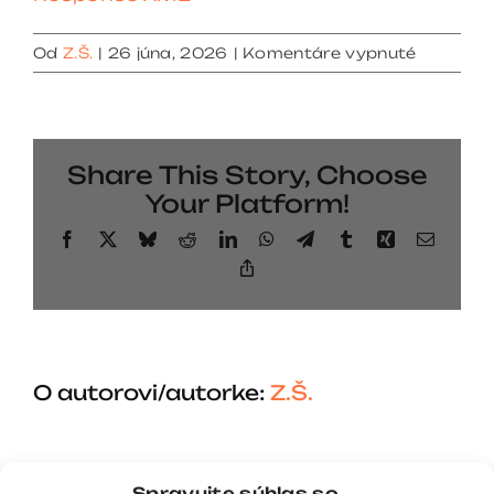
na
Od
Z.Š.
|
26 júna, 2026
|
Komentáre vypnuté
Respons
XML
Share This Story, Choose
Your Platform!
Facebook
X
Bluesky
Reddit
LinkedIn
WhatsApp
Telegram
Tumblr
Xing
Email
Copy
Link
O autorovi/autorke:
Z.Š.
Spravujte súhlas so