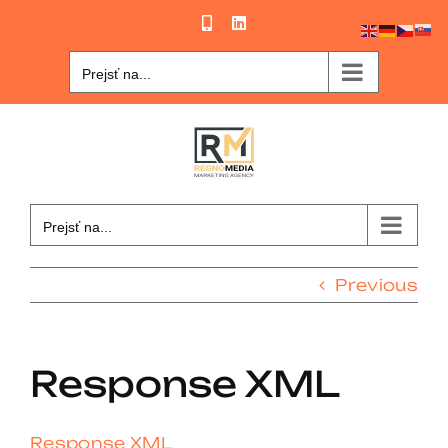
Skip
Phone
LinkedIn
to
content
Prejsť na...
Prejsť na...
Previous
Response XML
Response XML