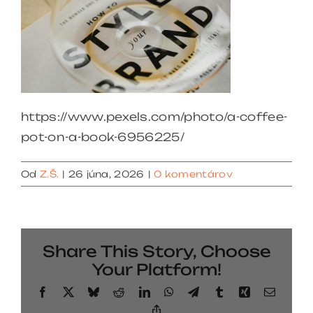
https://www.pexels.com/photo/a-coffee-
pot-on-a-book-6956225/
Od
Z.Š.
|
26 júna, 2026
|
0 komentárov
Share This Story, Choose
Your Platform!
Facebook
X
Bluesky
Reddit
LinkedIn
WhatsApp
Telegram
Tumblr
Xing
Email
Copy