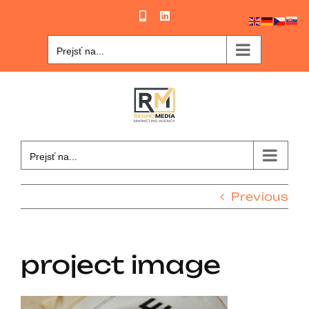
Skip
Phone
LinkedIn
to
content
Prejsť na...
Prejsť na...
Previous
project image