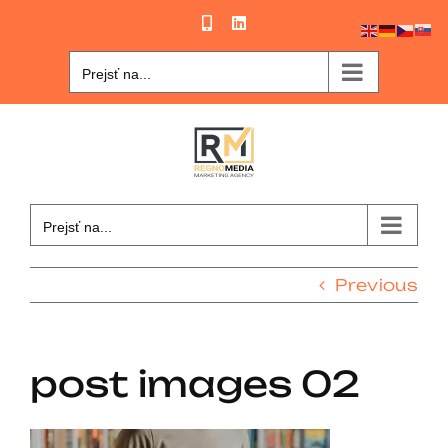
Skip
Phone
LinkedIn
to
content
Prejsť na...
Prejsť na...
Previous
post images 02