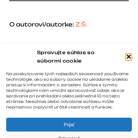
O autorovi/autorke:
Z.Š.
Spravujte súhlas so
súbormi cookie
Na poskytovanie tých najlepších skúseností používame
technológie, ako sú súbory cookie na ukladanie a/alebo
prístup k informáciám o zariadení. Súhlas s týmito
technológiami nám umožní spracovávať údaje, ako je
správanie pri prehliadaní alebo jedinečné ID na tejto
stránke. Nesúhlas alebo odvolanie súhlasu môže
nepriaznivo ovplyvniť určité vlastnosti a funkcie.
Prijať