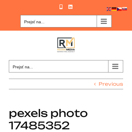
Skip
Phone
LinkedIn
to
content
Prejsť na...
Prejsť na...
Previous
pexels photo
17485352