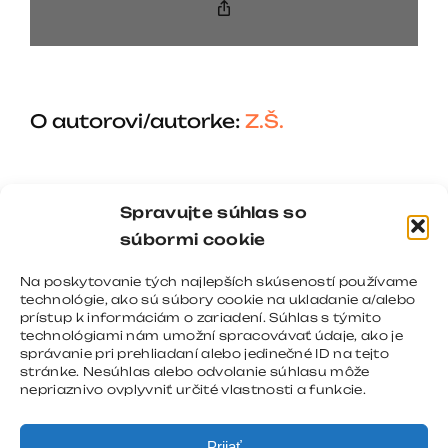
Copy
Link
O autorovi/autorke:
Z.Š.
Spravujte súhlas so
súbormi cookie
Na poskytovanie tých najlepších skúseností používame
technológie, ako sú súbory cookie na ukladanie a/alebo
prístup k informáciám o zariadení. Súhlas s týmito
technológiami nám umožní spracovávať údaje, ako je
správanie pri prehliadaní alebo jedinečné ID na tejto
stránke. Nesúhlas alebo odvolanie súhlasu môže
nepriaznivo ovplyvniť určité vlastnosti a funkcie.
Prijať