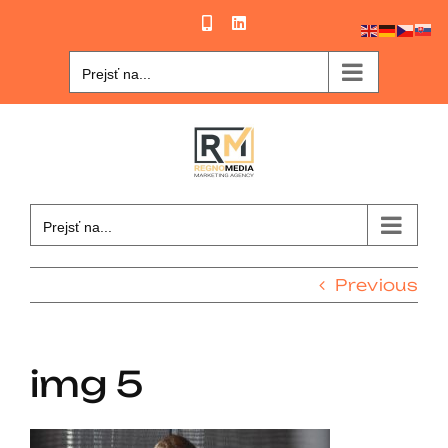
Skip
Phone
LinkedIn
to
content
Prejsť na...
Prejsť na...
Previous
img 5