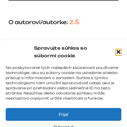
O autorovi/autorke:
Z.Š.
Spravujte súhlas so
súbormi cookie
Na poskytovanie tých najlepších skúseností používame
technológie, ako sú súbory cookie na ukladanie a/alebo
prístup k informáciám o zariadení. Súhlas s týmito
technológiami nám umožní spracovávať údaje, ako je
správanie pri prehliadaní alebo jedinečné ID na tejto
stránke. Nesúhlas alebo odvolanie súhlasu môže
nepriaznivo ovplyvniť určité vlastnosti a funkcie.
Prijať