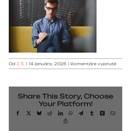
na
Od
Z.Š.
|
14 januára, 2025
|
Komentáre vypnuté
img
5
Share This Story, Choose
Your Platform!
Facebook
X
Bluesky
Reddit
LinkedIn
WhatsApp
Telegram
Tumblr
Xing
Email
Copy
Link