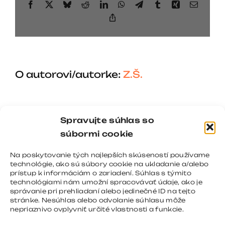
Facebook
X
Bluesky
Reddit
LinkedIn
WhatsApp
Telegram
Tumblr
Xing
Email
Copy
Link
O autorovi/autorke:
Z.Š.
Spravujte súhlas so
súbormi cookie
Na poskytovanie tých najlepších skúseností používame
technológie, ako sú súbory cookie na ukladanie a/alebo
prístup k informáciám o zariadení. Súhlas s týmito
technológiami nám umožní spracovávať údaje, ako je
správanie pri prehliadaní alebo jedinečné ID na tejto
stránke. Nesúhlas alebo odvolanie súhlasu môže
nepriaznivo ovplyvniť určité vlastnosti a funkcie.