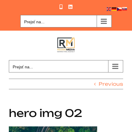
Skip
Phone
LinkedIn
to
content
Prejsť na...
Prejsť na...
Previous
hero img 02