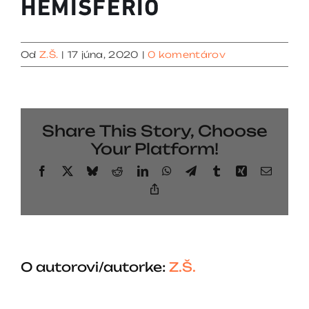
Od
Z.Š.
|
17 júna, 2020
|
0 komentárov
Share This Story, Choose
Your Platform!
Facebook
X
Bluesky
Reddit
LinkedIn
WhatsApp
Telegram
Tumblr
Xing
Email
Copy
Link
O autorovi/autorke:
Z.Š.