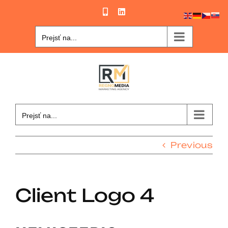
Skip
Phone
LinkedIn
to
content
Prejsť na...
Prejsť na...
Previous
Client Logo 4