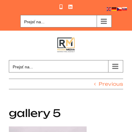
Skip
Phone
LinkedIn
to
content
Prejsť na...
Prejsť na...
Previous
gallery 5