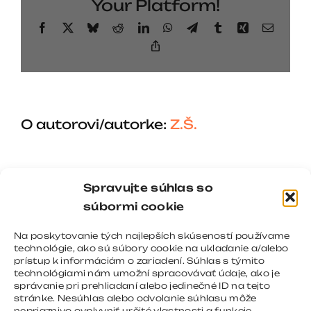
Your Platform!
Facebook
X
Bluesky
Reddit
LinkedIn
WhatsApp
Telegram
Tumblr
Xing
Email
Copy
Link
O autorovi/autorke:
Z.Š.
Spravujte súhlas so
súbormi cookie
Na poskytovanie tých najlepších skúseností používame
technológie, ako sú súbory cookie na ukladanie a/alebo
prístup k informáciám o zariadení. Súhlas s týmito
technológiami nám umožní spracovávať údaje, ako je
správanie pri prehliadaní alebo jedinečné ID na tejto
stránke. Nesúhlas alebo odvolanie súhlasu môže
nepriaznivo ovplyvniť určité vlastnosti a funkcie.