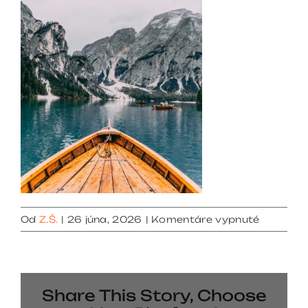
na
Od
Z.Š.
|
26 júna, 2026
|
Komentáre vypnuté
gallery
5
Share This Story, Choose