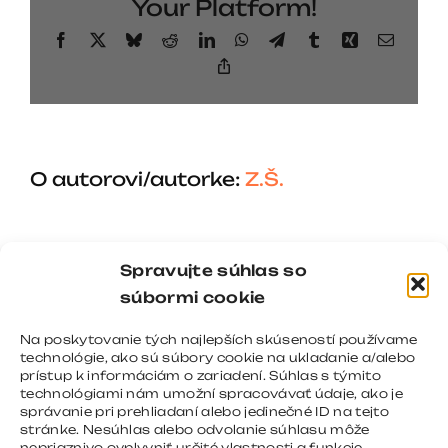
Your Platform!
Facebook
X
Bluesky
Reddit
LinkedIn
WhatsApp
Telegram
Tumblr
Xing
Email
Copy
Link
O autorovi/autorke:
Z.Š.
Spravujte súhlas so
súbormi cookie
Na poskytovanie tých najlepších skúseností používame
technológie, ako sú súbory cookie na ukladanie a/alebo
prístup k informáciám o zariadení. Súhlas s týmito
technológiami nám umožní spracovávať údaje, ako je
správanie pri prehliadaní alebo jedinečné ID na tejto
stránke. Nesúhlas alebo odvolanie súhlasu môže
nepriaznivo ovplyvniť určité vlastnosti a funkcie.