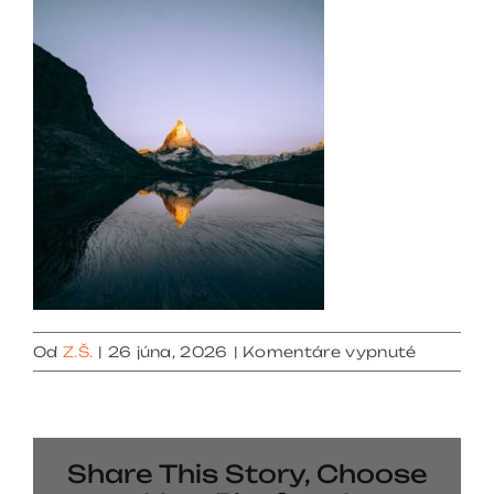
na
Od
Z.Š.
|
26 júna, 2026
|
Komentáre vypnuté
gallery
2
Share This Story, Choose