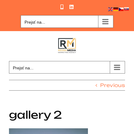
Skip
Phone
LinkedIn
to
content
Prejsť na...
Prejsť na...
Previous
gallery 2