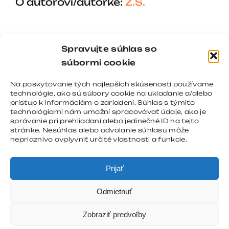
O autorovi/autorke:
Z.Š.
Spravujte súhlas so
súbormi cookie
Na poskytovanie tých najlepších skúseností používame
technológie, ako sú súbory cookie na ukladanie a/alebo
prístup k informáciám o zariadení. Súhlas s týmito
technológiami nám umožní spracovávať údaje, ako je
správanie pri prehliadaní alebo jedinečné ID na tejto
stránke. Nesúhlas alebo odvolanie súhlasu môže
nepriaznivo ovplyvniť určité vlastnosti a funkcie.
Prijať
Odmietnuť
Zobraziť predvoľby
Copyright 2008 - 2026 |
REGNOMEDIA
| All Rights
Reserved |