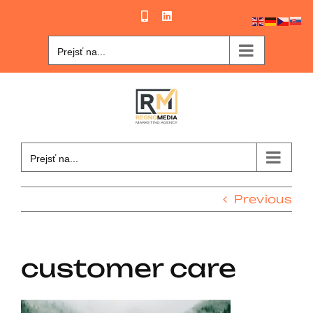
Skip
Phone
LinkedIn
to
content
Prejsť na...
Prejsť na...
Previous
customer care