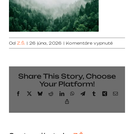
na
Od
Z.Š.
|
26 júna, 2026
|
Komentáre vypnuté
custome
care
Share This Story, Choose
Your Platform!
Facebook
X
Bluesky
Reddit
LinkedIn
WhatsApp
Telegram
Tumblr
Xing
Email
Copy
Link