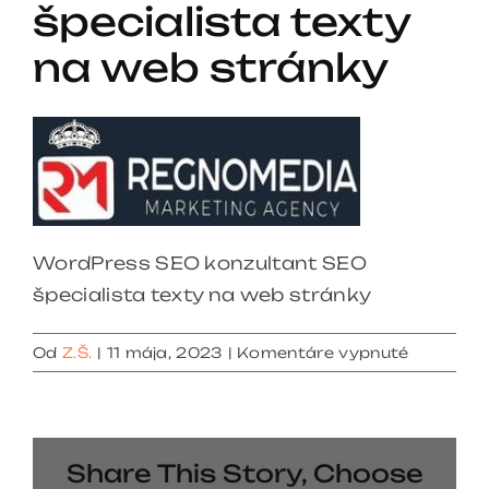
špecialista texty
na web stránky
WordPress SEO konzultant SEO
špecialista texty na web stránky
na
Od
Z.Š.
|
11 mája, 2023
|
Komentáre vypnuté
WordPre
SEO
konzulta
SEO
Share This Story, Choose
špecialis