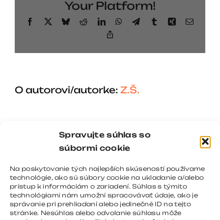
Your Platform!
texty
na
Facebook
X
Bluesky
Reddit
LinkedIn
WhatsApp
Telegram
Tumblr
Xing
Email
web
Copy
Link
stránky
O autorovi/autorke:
Z.Š.
Spravujte súhlas so
súbormi cookie
Na poskytovanie tých najlepších skúseností používame
technológie, ako sú súbory cookie na ukladanie a/alebo
prístup k informáciám o zariadení. Súhlas s týmito
technológiami nám umožní spracovávať údaje, ako je
správanie pri prehliadaní alebo jedinečné ID na tejto
stránke. Nesúhlas alebo odvolanie súhlasu môže