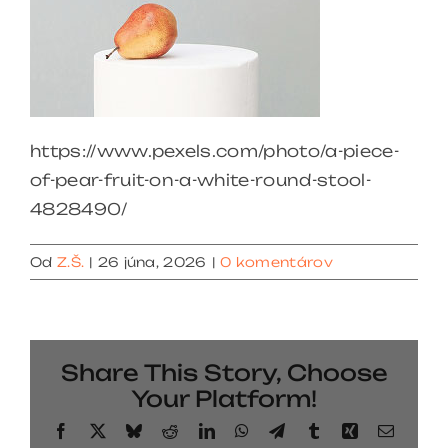
https://www.pexels.com/photo/a-piece-
of-pear-fruit-on-a-white-round-stool-
4828490/
Od
Z.Š.
|
26 júna, 2026
|
0 komentárov
Share This Story, Choose
Your Platform!
Facebook
X
Bluesky
Reddit
LinkedIn
WhatsApp
Telegram
Tumblr
Xing
Email