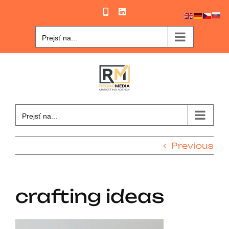
Skip
Phone
LinkedIn
to
content
Prejsť na...
Prejsť na...
Previous
crafting ideas