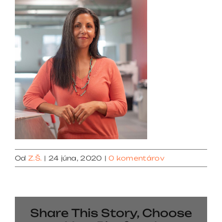
Od
Z.Š.
|
24 júna, 2020
|
0 komentárov
Share This Story, Choose