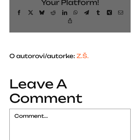
Your Platform!
Facebook
X
Bluesky
Reddit
LinkedIn
WhatsApp
Telegram
Tumblr
Xing
Email
Copy
Link
O autorovi/autorke:
Z.Š.
Leave A
Comment
Comment