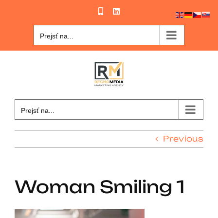
Skip
Phone
LinkedIn
to
content
Prejsť na...
Prejsť na...
Previous
Woman Smiling 1