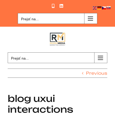
Skip
Phone
LinkedIn
to
content
Prejsť na...
Prejsť na...
Previous
blog uxui
interactions