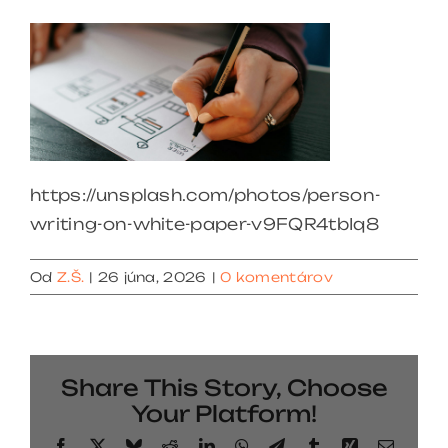
https://unsplash.com/photos/person-
writing-on-white-paper-v9FQR4tbIq8
Od
Z.Š.
|
26 júna, 2026
|
0 komentárov
Share This Story, Choose
Your Platform!
Facebook
X
Bluesky
Reddit
LinkedIn
WhatsApp
Telegram
Tumblr
Xing
Email