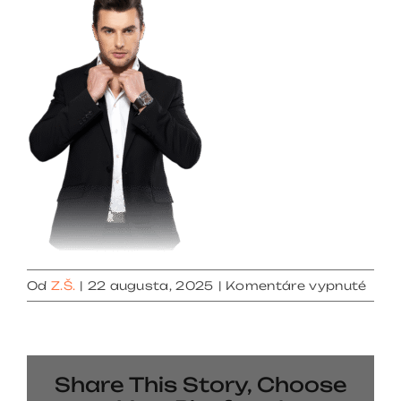
na
Od
Z.Š.
|
22 augusta, 2025
|
Komentáre vypnuté
bann
img1
Share This Story, Choose