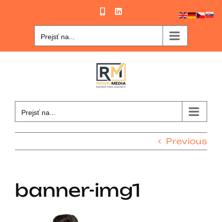
Skip
Phone
LinkedIn
to
content
Prejsť na...
Prejsť na...
Previous
banner-img1