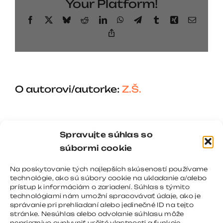
Your Platform!
Facebook
X
Bluesky
Reddit
LinkedIn
WhatsApp
Telegram
Tumblr
Xing
Email
Copy
Link
O autorovi/autorke:
Z.Š.
Spravujte súhlas so
súbormi cookie
Na poskytovanie tých najlepších skúseností používame
technológie, ako sú súbory cookie na ukladanie a/alebo
prístup k informáciám o zariadení. Súhlas s týmito
technológiami nám umožní spracovávať údaje, ako je
správanie pri prehliadaní alebo jedinečné ID na tejto
stránke. Nesúhlas alebo odvolanie súhlasu môže
nepriaznivo ovplyvniť určité vlastnosti a funkcie.