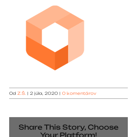
Od
Z.Š.
|
2 júla, 2020
|
0 komentárov
Share This Story, Choose
Your Platform!