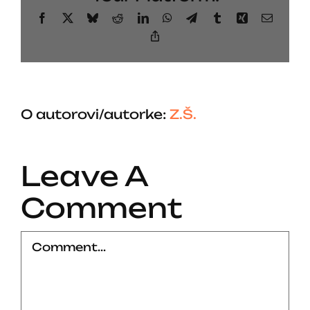
Facebook
X
Bluesky
Reddit
LinkedIn
WhatsApp
Telegram
Tumblr
Xing
Email
Copy
Link
O autorovi/autorke:
Z.Š.
Leave A
Comment
Comment