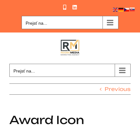
Skip
Phone
LinkedIn
to
content
Prejsť na...
Prejsť na...
Previous
Award Icon