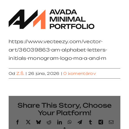
https://www.vecteezy.com/vector-
art/36039863-am-alphabet-letters-
initials-monogram-logo-ma-a-and-m
Od
Z.Š.
|
26 júna, 2026
|
0 komentárov
Share This Story, Choose
Your Platform!
Facebook
X
Bluesky
Reddit
LinkedIn
WhatsApp
Telegram
Tumblr
Xing
Email