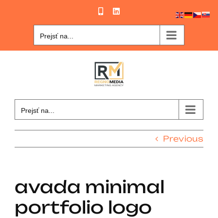
Skip
Phone
LinkedIn
to
content
Prejsť na...
Prejsť na...
Previous
avada minimal
portfolio logo