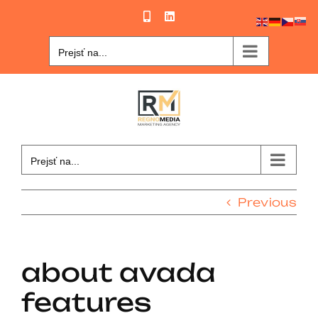
Skip
Phone
LinkedIn
to
content
Prejsť na...
Prejsť na...
Previous
about avada
features