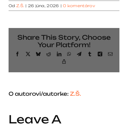
Od
Z.Š.
|
26 júna, 2026
|
0 komentárov
Share This Story, Choose
Your Platform!
Facebook
X
Bluesky
Reddit
LinkedIn
WhatsApp
Telegram
Tumblr
Xing
Email
Copy
Link
O autorovi/autorke:
Z.Š.
Leave A