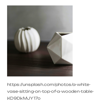
https://unsplash.com/photos/a-white-
vase-sitting-on-top-of-a-wooden-table-
KD9DkMJY17o