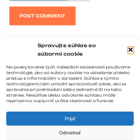
Alternative:
Spravujte súhlas so
súbormi cookie
Na poskytovanie tých najlepších skúseností používame
technológie, ako sú súbory cookie na ukladanie a/alebo
prístup k informáciám o zariadení. Súhlas s týmito
technológiami nám umožní spracovávať údaje, ako je
správanie pri prehliadaní alebo jedinečné ID na tejto
stránke. Nesúhlas alebo odvolanie súhlasu môže
nepriaznivo ovplyvniť určité vlastnosti a funkcie.
Prijať
Odmietnuť